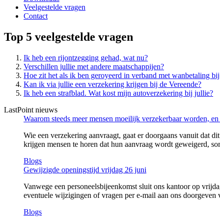
Veelgestelde vragen
Contact
Top 5 veelgestelde vragen
Ik heb een rijontzegging gehad, wat nu?
Verschillen jullie met andere maatschappijen?
Hoe zit het als ik ben geroyeerd in verband met wanbetaling bi
Kan ik via jullie een verzekering krijgen bij de Vereende?
Ik heb een strafblad. Wat kost mijn autoverzekering bij jullie?
LastPoint nieuws
Waarom steeds meer mensen moeilijk verzekerbaar worden, en
Wie een verzekering aanvraagt, gaat er doorgaans vanuit dat dit
krijgen mensen te horen dat hun aanvraag wordt geweigerd, so
Blogs
Gewijzigde openingstijd vrijdag 26 juni
Vanwege een personeelsbijeenkomst sluit ons kantoor op vrijda
eventuele wijzigingen of vragen per e-mail aan ons doorgeven v
Blogs