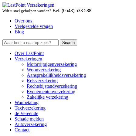
Bel: (0548) 533 588
Wilt u snel geholpen worden?
Over ons
Veelgestelde vragen
Blog
Over LastPoint
Verzekeringen
Motorrijtuigenverzekering
Woonverzekering
Aansprakelijkheidsverzekering
Reisverzekering
Rechtsbijstandverzekering
Evenementenverzekering
Zakelijke verzekering
Wanbetaling
Taxiverzekering
de Vereende
Schade melden
Autoverzekering
Contact