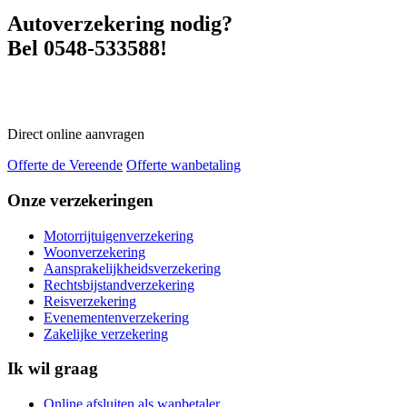
Autoverzekering nodig?
Bel 0548-533588!
Direct online aanvragen
Offerte de Vereende
Offerte wanbetaling
Onze verzekeringen
Motorrijtuigenverzekering
Woonverzekering
Aansprakelijkheidsverzekering
Rechtsbijstandverzekering
Reisverzekering
Evenementenverzekering
Zakelijke verzekering
Ik wil graag
Online afsluiten als wanbetaler