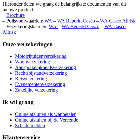
Hieronder delen we graag de belangrijkste documenten van dit
nieuwe product:
–
Brochure
– Polisvoorwaarden:
WA
–
WA Beperkt Casco
–
WA Casco Allrisk
– Verzekeringskaarten:
WA
–
WA Beperkt Casco
–
WA Casco
Allrisk
Onze verzekeringen
Motorrijtuigenverzekering
Woonverzekering
Aansprakelijkheidsverzekering
Rechtsbijstandverzekering
Reisverzekering
Evenementenverzekering
Zakelijke verzekering
Ik wil graag
Online afsluiten als wanbetaler
Online afsluiten bij de Vereende
Schade melden
Klantenservice