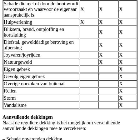
Schade die met of door de boot wordt
veroorzaakt en waarvoor de eigenaar
X
X
X
aansprakelijk is
Hulpverlening
X
X
X
Bliksem, brand, ontploffing en
X
X
kortsluiting
Diefstal, gewelddadige beroving en
X
X
afpersing
Joyvaren/joyrijden
X
X
Natuurgeweld
X
X
Eigen gebrek
X
Gevolg eigen gebrek
X
Overige oorzaken van buitenaf
X
Rellen
X
Storm
X
Vandalisme
X
Aanvullende dekkingen
Naast de reguliere dekking is het mogelijk om verschillende
aanvullende dekkingen mee te verzekeren:
– Schade opvarenden dekking